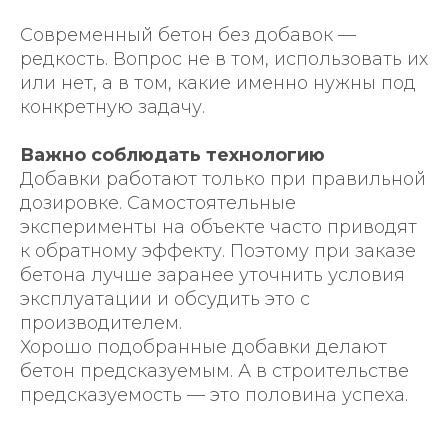
Современный бетон без добавок —
редкость. Вопрос не в том, использовать их
или нет, а в том, какие именно нужны под
конкретную задачу.
Луганск, ул. Ровеньковская
48.533214, 39.361801
Важно соблюдать технологию
Добавки работают только при правильной
+7 959 298 11 11
дозировке. Самостоятельные
alatyrstroygroup@yandex.ru
эксперименты на объекте часто приводят
+7 959 298 11 11
к обратному эффекту. Поэтому при заказе
бетона лучше заранее уточнить условия
telegram
эксплуатации и обсудить это с
производителем.
Хорошо подобранные добавки делают
бетон предсказуемым. А в строительстве
предсказуемость — это половина успеха.