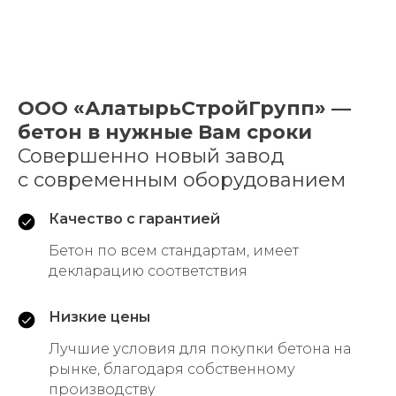
+7
Нажимая на кнопку, вы даете
согласие на обработку
персональных данных
и соглашаетесь с
политикой
ООО «АлатырьСтройГрупп» —
конфиденциальности
бетон в нужные Вам сроки
Совершенно новый завод
Связаться с нами
с современным оборудованием
Качество с гарантией
Бетон по всем стандартам, имеет
декларацию соответствия
Реквизиты ООО "АСГ"
Политика конфиденциальности
Низкие цены
Лучшие условия для покупки бетона на
рынке, благодаря собственному
производству