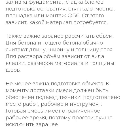
заливка фундамента, кладка блоков,
подготовка основания, стяжка, отмостка,
площадка или монтаж ФБС. От этого
зависит, какой материал потребуется.
Также важно заранее рассчитать объём.
Для бетона и тощего бетона обычно
считают длину, ширину и толщину слоя.
Луганск, ул. Ровеньковская
Для раствора объём зависит от вида
48.533214, 39.361801
кладки, размеров материала и толщины
+7 959 298 11 11
швов.
alatyrstroygroup@yandex.ru
Не менее важна подготовка объекта. К
+7 959 298 11 11
моменту доставки смеси должен быть
telegram
обеспечен подъезд техники, подготовлено
место работ, рабочие и инструмент.
Готовая смесь имеет ограниченное
рабочее время, поэтому простои лучше
исключить заранее.