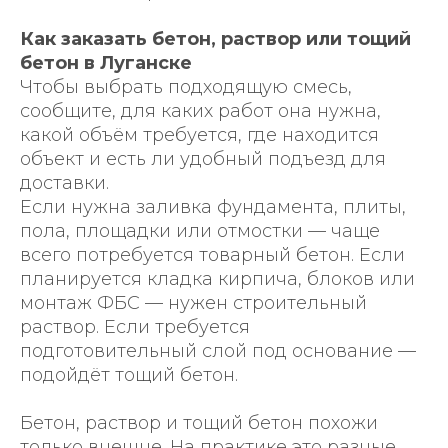
Как заказать бетон, раствор или тощий
бетон в Луганске
+7
Чтобы выбрать подходящую смесь,
сообщите, для каких работ она нужна,
Нажимая на кнопку, вы даете
какой объём требуется, где находится
согласие на обработку
персональных данных
объект и есть ли удобный подъезд для
и соглашаетесь с
политикой
доставки.
конфиденциальности
Если нужна заливка фундамента, плиты,
пола, площадки или отмостки — чаще
Связаться с нами
всего потребуется товарный бетон. Если
планируется кладка кирпича, блоков или
монтаж ФБС — нужен строительный
раствор. Если требуется
подготовительный слой под основание —
подойдёт тощий бетон.
Реквизиты ООО "АСГ"
Политика конфиденциальности
Бетон, раствор и тощий бетон похожи
только внешне. На практике это разные